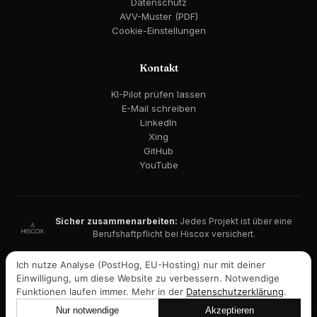
Datenschutz
AVV-Muster (PDF)
Cookie-Einstellungen
Kontakt
KI-Pilot prüfen lassen
E-Mail schreiben
LinkedIn
Xing
GitHub
YouTube
Sicher zusammenarbeiten:
Jedes Projekt ist über eine
Berufshaftpflicht bei Hiscox versichert.
DSGVO-konform · EU AI Act berücksichtigt · EU-Hosting möglich
Ich nutze Analyse (PostHog, EU-Hosting) nur mit deiner
Einwilligung, um diese Website zu verbessern. Notwendige
Auf Malt gelistet:
KI-Berater-Profil mit Empfehlungen →
Funktionen laufen immer. Mehr in der
Datenschutzerklärung
.
Nur notwendige
Akzeptieren
© 2026 René Zander. Alle Rechte vorbehalten.
Lass uns reden