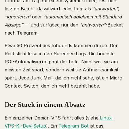
fünfmal am Tag auf einem systemd-Timer, liest den
letzten Batch, klassifiziert jedes Item als
“antworten”
,
“ignorieren”
oder
“automatisch ablehnen mit Standard-
Absage”
— und surfaced nur den
“antworten”
-Bucket
nach Telegram.
Etwa 30 Prozent des Inbounds kommen durch. Der
Rest stirbt leise in den Screener-Logs. Die höchste
ROI-Automatisierung auf der Liste. Nicht weil sie am
meisten Zeit spart, sondern weil sie Aufmerksamkeit
spart. Jede Junk-Mail, die ich nicht sehe, ist ein Micro-
Context-Switch, den ich nicht bezahlt habe.
Der Stack in einem Absatz
Ein einzelner Debian-VPS fährt alles (siehe
Linux-
VPS-KI-Dev-Setup
). Ein
Telegram-Bot
ist das