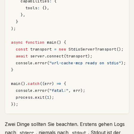
capabilities
:
{
tools
:
{},
},
}
);
async
function
main() {
const
transport
=
new
StdioServerTransport
();
await
server
.
connect
(
transport
);
console
.
error
(
"url-cache-mcp ready on stdio"
);
}
main
().
catch
((
err
)
=>
{
console
.
error
(
"fatal:"
,
err
);
process
.
exit
(
1
);
});
Zwei Dinge sollten Sie beachten. Erstens gehen Logs
nach
, niemals nach
. Stdout ist der
stderr
stdout