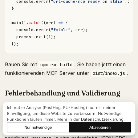
console
.
error
(
"url-cache-mcp ready on stdio"
);
}
main
().
catch
((
err
)
=>
{
console
.
error
(
"fatal:"
,
err
);
process
.
exit
(
1
);
});
Bauen Sie mit
. Sie haben jetzt einen
npm run build
funktionierenden MCP Server unter
.
dist/index.js
Fehlerbehandlung und Validierung
Das Muster oben ist das, das Sie kopieren sollten. Drei
Ich nutze Analyse (PostHog, EU-Hosting) nur mit deiner
Einwilligung, um diese Website zu verbessern. Notwendige
Regeln.
Funktionen laufen immer. Mehr in der
Datenschutzerklärung
.
Nur notwendige
Akzeptieren
Lass uns reden
Werfen Sie
, nicht plain Error.
Das SDK
McpError