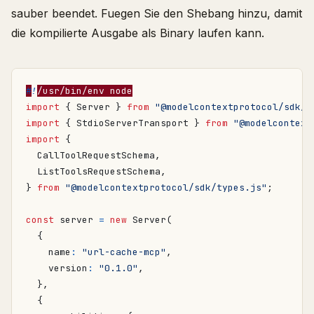
sauber beendet. Fuegen Sie den Shebang hinzu, damit
die kompilierte Ausgabe als Binary laufen kann.
#
!
/usr/bin/env node
import
{
Server
}
from
"@modelcontextprotocol/sdk/s
import
{
StdioServerTransport
}
from
"@modelcontext
import
{
CallToolRequestSchema
,
ListToolsRequestSchema
,
}
from
"@modelcontextprotocol/sdk/types.js"
;
const
server
=
new
Server
(
{
name
:
"url-cache-mcp"
,
version
:
"0.1.0"
,
},
{