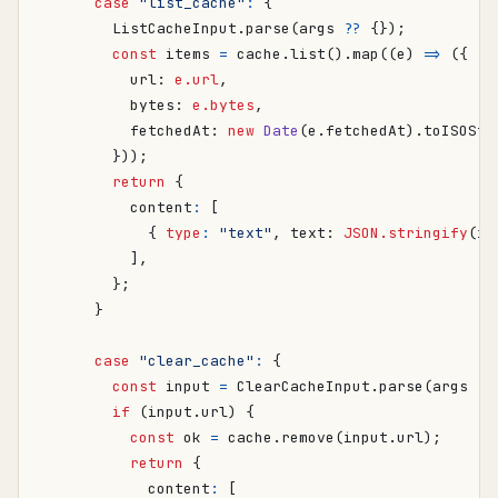
case
"list_cache"
:
{
ListCacheInput
.
parse
(
args
??
{});
const
items
=
cache
.
list
().
map
((
e
)
=>
({
url
: 
e.url
,
bytes
: 
e.bytes
,
fetchedAt
: 
new
Date
(
e
.
fetchedAt
).
toISOStr
}));
return
{
content
:
[
{
type
:
"text"
,
text
: 
JSON.stringify
(
it
],
};
}
case
"clear_cache"
:
{
const
input
=
ClearCacheInput
.
parse
(
args
??
if
(
input
.
url
)
{
const
ok
=
cache
.
remove
(
input
.
url
);
return
{
content
:
[