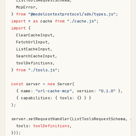
ListToolsRequestSchema
,
McpError
,
}
from
"@modelcontextprotocol/sdk/types.js"
;
import
*
as
cache
from
"./cache.js"
;
import
{
ClearCacheInput
,
FetchUrlInput
,
ListCacheInput
,
SearchCacheInput
,
toolDefinitions
,
}
from
"./tools.js"
;
const
server
=
new
Server
(
{
name
:
"url-cache-mcp"
,
version
:
"0.1.0"
},
{
capabilities
:
{
tools
:
{}
}
}
);
server
.
setRequestHandler
(
ListToolsRequestSchema
,
as
tools
: 
toolDefinitions
,
}));