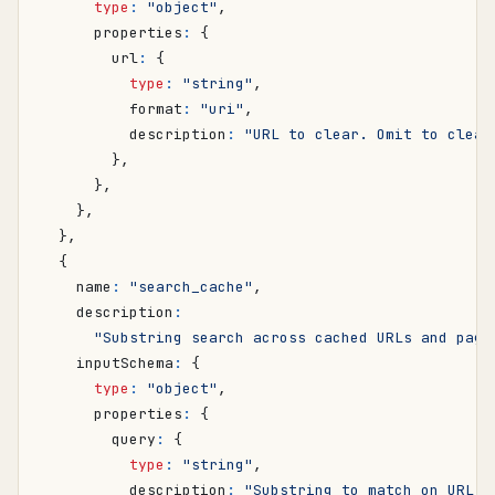
type
:
"object"
,
properties
:
{
url
:
{
type
:
"string"
,
format
:
"uri"
,
description
:
"URL to clear. Omit to clear
},
},
},
},
{
name
:
"search_cache"
,
description
:
"Substring search across cached URLs and page
inputSchema
:
{
type
:
"object"
,
properties
:
{
query
:
{
type
:
"string"
,
description
:
"Substring to match on URL o