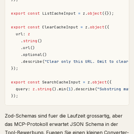
export
const
ListCacheInput
=
z
.
object
({});
export
const
ClearCacheInput
=
z
.
object
({
url
: 
z
.
string
()
.
url
()
.
optional
()
.
describe
(
"Clear only this URL. Omit to clear e
});
export
const
SearchCacheInput
=
z
.
object
({
query
: 
z.string
().
min
(
1
).
describe
(
"Substring matc
});
Zod-Schemas sind fuer die Laufzeit grossartig, aber
das MCP-Protokoll erwartet JSON Schema in der
Tool-Bewerbung. Fuegen Sie einen kleinen Converter-