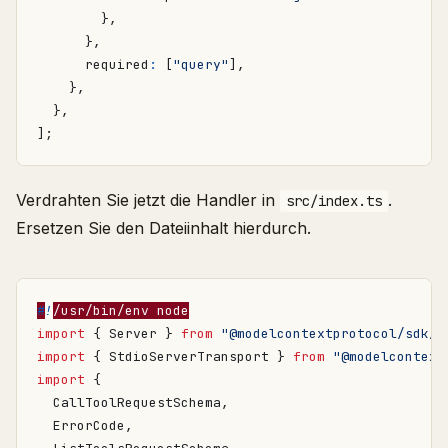
},
},
required
:
[
"query"
],
},
},
];
Verdrahten Sie jetzt die Handler in
.
src/index.ts
Ersetzen Sie den Dateiinhalt hierdurch.
#
!
/usr/bin/env node
import
{
Server
}
from
"@modelcontextprotocol/sdk/s
import
{
StdioServerTransport
}
from
"@modelcontext
import
{
CallToolRequestSchema
,
ErrorCode
,