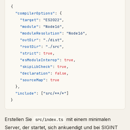
{
"compilerOptions"
:
{
"target"
:
"ES2022"
,
"module"
:
"Node16"
,
"moduleResolution"
:
"Node16"
,
"outDir"
:
"./dist"
,
"rootDir"
:
"./src"
,
"strict"
:
true
,
"esModuleInterop"
:
true
,
"skipLibCheck"
:
true
,
"declaration"
:
false
,
"sourceMap"
:
true
},
"include"
:
[
"src/**/*"
]
}
Erstellen Sie
mit einem minimalen
src/index.ts
Server, der startet, sich ankuendigt und bei SIGINT