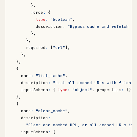
},
force
:
{
type
:
"boolean"
,
description
:
"Bypass cache and refetch (d
},
},
required
:
[
"url"
],
},
},
{
name
:
"list_cache"
,
description
:
"List all cached URLs with fetch t
inputSchema
:
{
type
:
"object"
,
properties
:
{}
}
},
{
name
:
"clear_cache"
,
description
:
"Clear one cached URL, or all cached URLs if 
inputSchema
:
{