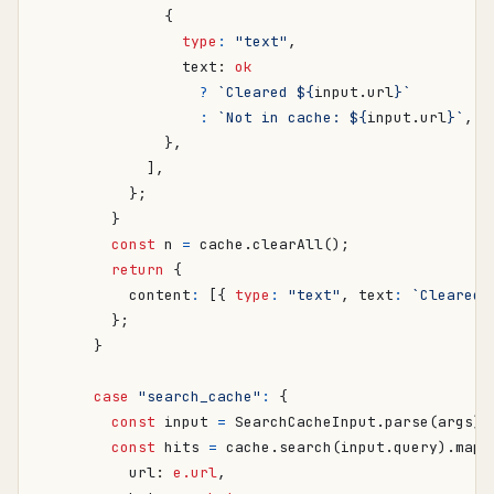
{
type
:
"text"
,
text
: 
ok
?
`Cleared 
${
input
.
url
}
`
:
`Not in cache: 
${
input
.
url
}
`
,
},
],
};
}
const
n
=
cache
.
clearAll
();
return
{
content
:
[{
type
:
"text"
,
text
:
`Cleared 
};
}
case
"search_cache"
:
{
const
input
=
SearchCacheInput
.
parse
(
args
);
const
hits
=
cache
.
search
(
input
.
query
).
map
(
url
: 
e.url
,