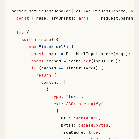
server
.
setRequestHandler
(
CallToolRequestSchema
,
asy
const
{
name
,
arguments
: 
args
}
=
request
.
params
;
try
{
switch
(
name
)
{
case
"fetch_url"
:
{
const
input
=
FetchUrlInput
.
parse
(
args
);
const
cached
=
cache
.
get
(
input
.
url
);
if
(
cached
&&
!
input
.
force
)
{
return
{
content
:
[
{
type
:
"text"
,
text
: 
JSON.stringify
(
{
url
: 
cached.url
,
bytes
: 
cached.bytes
,
fromCache
: 
true
,