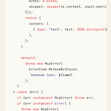
bytes
: 
e.bytes
,
snippet
: 
snippet
(
e
.
content
,
input
.
query
),
}));
return
{
content
:
[
{
type
:
"text"
,
text
: 
JSON.stringify
(
hi
],
};
}
default
:
throw
new
McpError
(
ErrorCode
.
MethodNotFound
,
`Unknown tool: 
${
name
}
`
);
}
}
catch
(
err
)
{
if
(
err
instanceof
McpError
)
throw
err
;
if
(
err
instanceof
Error
)
{
throw
new
McpError
(