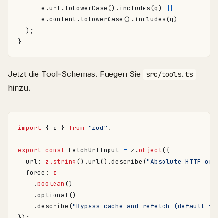
e
.
url
.
toLowerCase
().
includes
(
q
)
||
e
.
content
.
toLowerCase
().
includes
(
q
)
);
}
Jetzt die Tool-Schemas. Fuegen Sie
src/tools.ts
hinzu.
import
{
z
}
from
"zod"
;
export
const
FetchUrlInput
=
z
.
object
({
url
: 
z.string
().
url
().
describe
(
"Absolute HTTP or 
force
: 
z
.
boolean
()
.
optional
()
.
describe
(
"Bypass cache and refetch (default fa
});