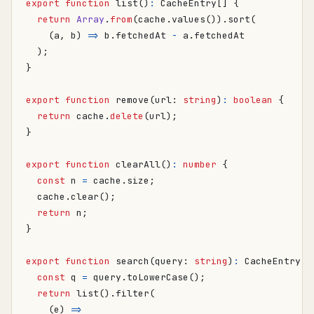
export
function
list
()
:
CacheEntry
[]
{
return
Array
.
from
(
cache
.
values
()).
sort
(
(
a
,
b
)
=>
b
.
fetchedAt
-
a
.
fetchedAt
);
}
export
function
remove
(
url
: 
string
)
:
boolean
{
return
cache
.
delete
(
url
);
}
export
function
clearAll
()
:
number
{
const
n
=
cache
.
size
;
cache
.
clear
();
return
n
;
}
export
function
search
(
query
: 
string
)
:
CacheEntry
[]
const
q
=
query
.
toLowerCase
();
return
list
().
filter
(
(
e
)
=>