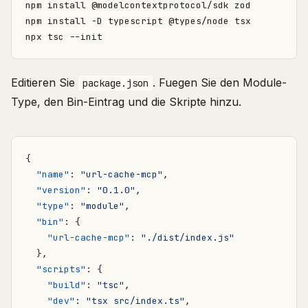
Editieren Sie
. Fuegen Sie den Module-
package.json
Type, den Bin-Eintrag und die Skripte hinzu.
{
"name"
:
"url-cache-mcp"
,
"version"
:
"0.1.0"
,
"type"
:
"module"
,
"bin"
:
{
"url-cache-mcp"
:
"./dist/index.js"
},
"scripts"
:
{
"build"
:
"tsc"
,
"dev"
:
"tsx src/index.ts"
,