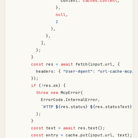
content
: 
cached.content
,
},
null
,
2
),
},
],
};
}
const
res
=
await
fetch
(
input
.
url
,
{
headers
:
{
"User-Agent"
:
"url-cache-mcp/0
});
if
(
!
res
.
ok
)
{
throw
new
McpError
(
ErrorCode
.
InternalError
,
`HTTP 
${
res
.
status
}
${
res
.
statusText
}
 f
);
}
const
text
=
await
res
.
text
();
const
entry
=
cache
.
put
(
input
.
url
,
text
);