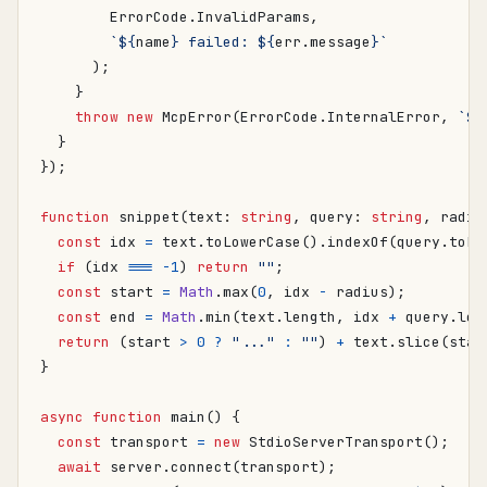
ErrorCode
.
InvalidParams
,
`
${
name
}
 failed: 
${
err
.
message
}
`
);
}
throw
new
McpError
(
ErrorCode
.
InternalError
,
`
${
}
});
function
snippet
(
text
: 
string
,
query
: 
string
,
radiu
const
idx
=
text
.
toLowerCase
().
indexOf
(
query
.
toLo
if
(
idx
===
-
1
)
return
""
;
const
start
=
Math
.
max
(
0
,
idx
-
radius
);
const
end
=
Math
.
min
(
text
.
length
,
idx
+
query
.
len
return
(
start
>
0
?
"..."
:
""
)
+
text
.
slice
(
star
}
async
function
main() {
const
transport
=
new
StdioServerTransport
();
await
server
.
connect
(
transport
);