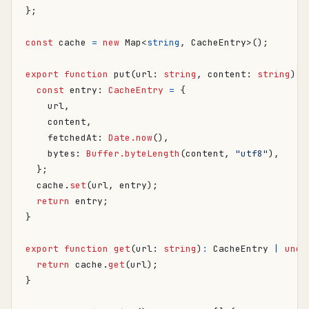
};
const
cache
=
new
Map
<
string
,
CacheEntry
>();
export
function
put
(
url
: 
string
,
content
: 
string
)
:
const
entry
: 
CacheEntry
=
{
url
,
content
,
fetchedAt
: 
Date.now
(),
bytes
: 
Buffer.byteLength
(
content
,
"utf8"
),
};
cache
.
set
(
url
,
entry
);
return
entry
;
}
export
function
get
(
url
: 
string
)
:
CacheEntry
|
unde
return
cache
.
get
(
url
);
}