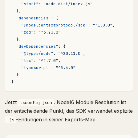
"start"
:
"node dist/index.js"
},
"dependencies"
:
{
"@modelcontextprotocol/sdk"
:
"^1.0.0"
,
"zod"
:
"^3.23.0"
},
"devDependencies"
:
{
"@types/node"
:
"^20.11.0"
,
"tsx"
:
"^4.7.0"
,
"typescript"
:
"^5.4.0"
}
}
Jetzt
. Node16 Module Resolution ist
tsconfig.json
der entscheidende Punkt, das SDK verwendet explizite
-Endungen in seiner Exports-Map.
.js