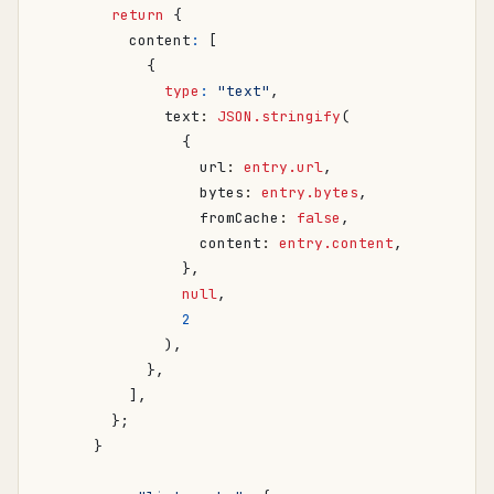
return
{
content
:
[
{
type
:
"text"
,
text
: 
JSON.stringify
(
{
url
: 
entry.url
,
bytes
: 
entry.bytes
,
fromCache
: 
false
,
content
: 
entry.content
,
},
null
,
2
),
},
],
};
}