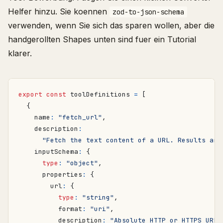
Helfer hinzu. Sie koennen
zod-to-json-schema
verwenden, wenn Sie sich das sparen wollen, aber die
handgerollten Shapes unten sind fuer ein Tutorial
klarer.
export
const
toolDefinitions
=
[
{
name
:
"fetch_url"
,
description
:
"Fetch the text content of a URL. Results are
inputSchema
:
{
type
:
"object"
,
properties
:
{
url
:
{
type
:
"string"
,
format
:
"uri"
,
description
:
"Absolute HTTP or HTTPS URL 