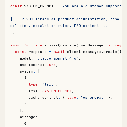
const
SYSTEM_PROMPT
=
`
;
async
function
answerQuestion
(
userMessage
: 
string
)
const
response
=
await
client
.
messages
.
create
({
model
:
"claude-sonnet-4-6"
,
max_tokens
: 
1024
,
system
:
[
{
type
:
"text"
,
text
: 
SYSTEM_PROMPT
,
cache_control
:
{
type
:
"ephemeral"
},
},
],
messages
:
[
{