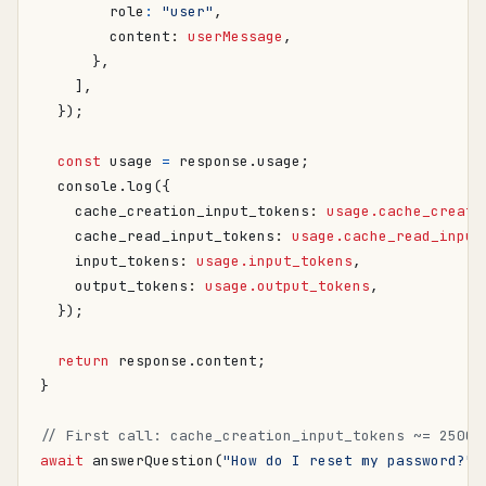
role
:
"user"
,
content
: 
userMessage
,
},
],
});
const
usage
=
response
.
usage
;
console
.
log
({
cache_creation_input_tokens
: 
usage.cache_creati
cache_read_input_tokens
: 
usage.cache_read_input
input_tokens
: 
usage.input_tokens
,
output_tokens
: 
usage.output_tokens
,
});
return
response
.
content
;
}
await
answerQuestion
(
"How do I reset my password?"
)