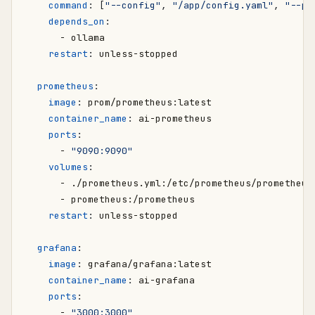
command
:
[
"--config"
,
"/app/config.yaml"
,
"--po
depends_on
:
- 
ollama
restart
:
unless-stopped
prometheus
:
image
:
prom/prometheus:latest
container_name
:
ai-prometheus
ports
:
- 
"9090:9090"
volumes
:
- 
./prometheus.yml:/etc/prometheus/prometheus
- 
prometheus:/prometheus
restart
:
unless-stopped
grafana
:
image
:
grafana/grafana:latest
container_name
:
ai-grafana
ports
:
- 
"3000:3000"