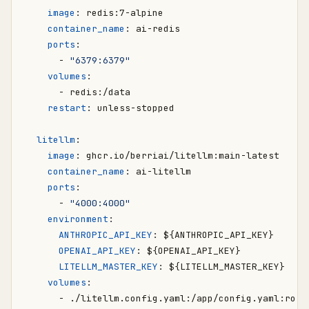
image
:
redis:7-alpine
container_name
:
ai-redis
ports
:
- 
"6379:6379"
volumes
:
- 
redis:/data
restart
:
unless-stopped
litellm
:
image
:
ghcr.io/berriai/litellm:main-latest
container_name
:
ai-litellm
ports
:
- 
"4000:4000"
environment
:
ANTHROPIC_API_KEY
:
${ANTHROPIC_API_KEY}
OPENAI_API_KEY
:
${OPENAI_API_KEY}
LITELLM_MASTER_KEY
:
${LITELLM_MASTER_KEY}
volumes
:
- 
./litellm.config.yaml:/app/config.yaml:ro