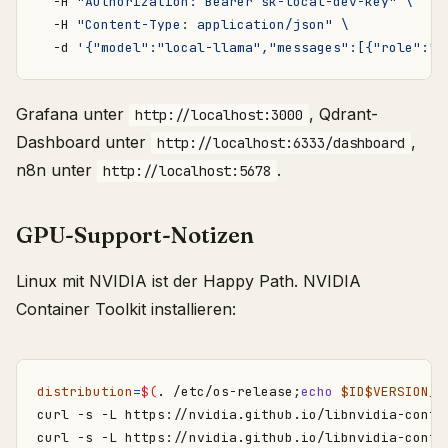
  -H 
"Authorization: Bearer sk-local-dev-key"
  -H 
"Content-Type: application/json"
  -d 
'{"model":"local-llama","messages":[{"role":"u
Grafana unter
, Qdrant-
http://localhost:3000
Dashboard unter
,
http://localhost:6333/dashboard
n8n unter
.
http://localhost:5678
GPU-Support-Notizen
Linux mit NVIDIA ist der Happy Path. NVIDIA
Container Toolkit installieren:
distribution
=
$(
. /etc/os-release
;
echo
$ID$VERSION_I
curl -s -L https://nvidia.github.io/libnvidia-conta
curl -s -L https://nvidia.github.io/libnvidia-conta