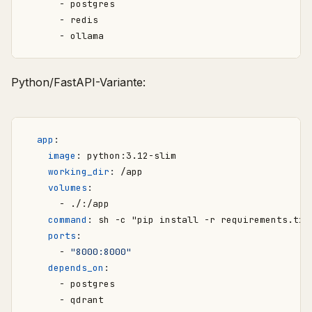
- 
postgres
- 
redis
- 
ollama
Python/FastAPI-Variante:
app
:
image
:
python:3.12-slim
working_dir
:
/app
volumes
:
- 
./:/app
command
:
sh -c "pip install -r requirements.txt
ports
:
- 
"8000:8000"
depends_on
:
- 
postgres
- 
qdrant