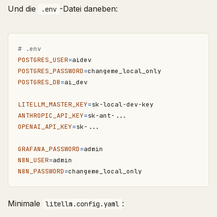
Und die
-Datei daneben:
.env
# .env
POSTGRES_USER
=
POSTGRES_PASSWORD
=
POSTGRES_DB
=
LITELLM_MASTER_KEY
=
ANTHROPIC_API_KEY
=
OPENAI_API_KEY
=
GRAFANA_PASSWORD
=
N8N_USER
=
N8N_PASSWORD
=
Minimale
:
litellm.config.yaml