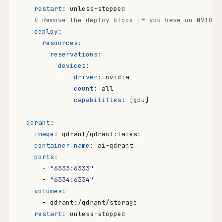
restart
:
unless-stopped
# Remove the deploy block if you have no NVIDIA
deploy
:
resources
:
reservations
:
devices
:
- 
driver
:
nvidia
count
:
all
capabilities
:
[
gpu]
qdrant
:
image
:
qdrant/qdrant:latest
container_name
:
ai-qdrant
ports
:
- 
"6333:6333"
- 
"6334:6334"
volumes
:
- 
qdrant:/qdrant/storage
restart
:
unless-stopped