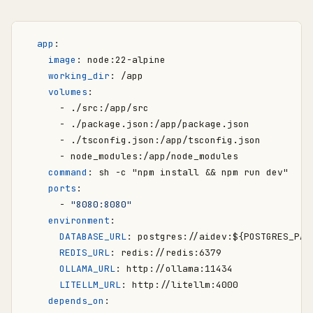
app
:
image
:
node:22-alpine
working_dir
:
/app
volumes
:
- 
./src:/app/src
- 
./package.json:/app/package.json
- 
./tsconfig.json:/app/tsconfig.json
- 
node_modules:/app/node_modules
command
:
sh -c "npm install && npm run dev"
ports
:
- 
"8080:8080"
environment
:
DATABASE_URL
:
postgres://aidev:${POSTGRES_PAS
REDIS_URL
:
redis://redis:6379
OLLAMA_URL
:
http://ollama:11434
LITELLM_URL
:
http://litellm:4000
depends_on
: