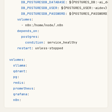
DB_POSTGRESDB_DATABASE
:
${POSTGRES_DB:-ai_dev
DB_POSTGRESDB_USER
:
${POSTGRES_USER:-aidev}
DB_POSTGRESDB_PASSWORD
:
${POSTGRES_PASSWORD}
volumes
:
- 
n8n:/home/node/.n8n
depends_on
:
postgres
:
condition
:
service_healthy
restart
:
unless-stopped
volumes
:
ollama
:
qdrant
:
pg
:
redis
:
prometheus
:
grafana
:
n8n
: