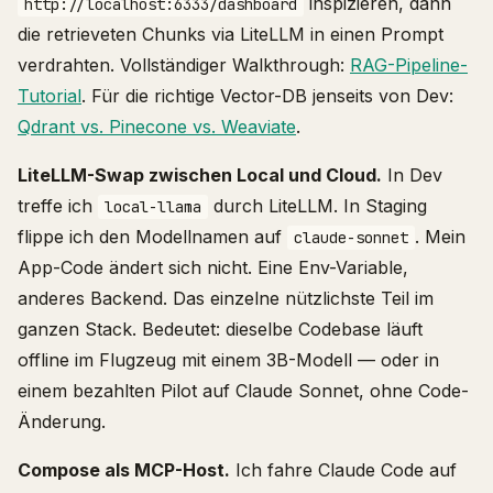
inspizieren, dann
http://localhost:6333/dashboard
die retrieveten Chunks via LiteLLM in einen Prompt
verdrahten. Vollständiger Walkthrough:
RAG-Pipeline-
Tutorial
. Für die richtige Vector-DB jenseits von Dev:
Qdrant vs. Pinecone vs. Weaviate
.
LiteLLM-Swap zwischen Local und Cloud.
In Dev
treffe ich
durch LiteLLM. In Staging
local-llama
flippe ich den Modellnamen auf
. Mein
claude-sonnet
App-Code ändert sich nicht. Eine Env-Variable,
anderes Backend. Das einzelne nützlichste Teil im
ganzen Stack. Bedeutet: dieselbe Codebase läuft
offline im Flugzeug mit einem 3B-Modell — oder in
einem bezahlten Pilot auf Claude Sonnet, ohne Code-
Änderung.
Compose als MCP-Host.
Ich fahre Claude Code auf