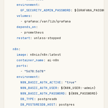
environment
:
GF_SECURITY_ADMIN_PASSWORD
:
${GRAFANA_PASSWOR
volumes
:
- 
grafana:/var/lib/grafana
depends_on
:
- 
prometheus
restart
:
unless-stopped
n8n
:
image
:
n8nio/n8n:latest
container_name
:
ai-n8n
ports
:
- 
"5678:5678"
environment
:
N8N_BASIC_AUTH_ACTIVE
:
"true"
N8N_BASIC_AUTH_USER
:
${N8N_USER:-admin}
N8N_BASIC_AUTH_PASSWORD
:
${N8N_PASSWORD}
DB_TYPE
:
postgresdb
DB_POSTGRESDB_HOST
:
postgres