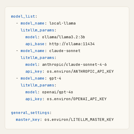
model_list
:
- 
model_name
:
local-llama
litellm_params
:
model
:
ollama/llama3.2:3b
api_base
:
http://ollama:11434
- 
model_name
:
claude-sonnet
litellm_params
:
model
:
anthropic/claude-sonnet-4-6
api_key
:
os.environ/ANTHROPIC_API_KEY
- 
model_name
:
gpt-4
litellm_params
:
model
:
openai/gpt-4o
api_key
:
os.environ/OPENAI_API_KEY
general_settings
:
master_key
:
os.environ/LITELLM_MASTER_KEY