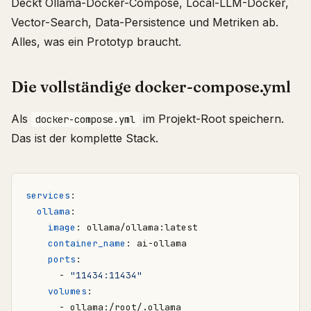
Deckt Ollama-Docker-Compose, Local-LLM-Docker,
Vector-Search, Data-Persistence und Metriken ab.
Alles, was ein Prototyp braucht.
Die vollständige docker-compose.yml
Als
im Projekt-Root speichern.
docker-compose.yml
Das ist der komplette Stack.
services
:
ollama
:
image
:
ollama/ollama:latest
container_name
:
ai-ollama
ports
:
- 
"11434:11434"
volumes
:
- 
ollama:/root/.ollama