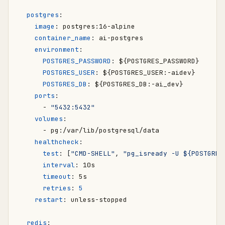
postgres
:
image
:
postgres:16-alpine
container_name
:
ai-postgres
environment
:
POSTGRES_PASSWORD
:
${POSTGRES_PASSWORD}
POSTGRES_USER
:
${POSTGRES_USER:-aidev}
POSTGRES_DB
:
${POSTGRES_DB:-ai_dev}
ports
:
- 
"5432:5432"
volumes
:
- 
pg:/var/lib/postgresql/data
healthcheck
:
test
:
[
"CMD-SHELL"
,
"pg_isready -U ${POSTGRES
interval
:
10s
timeout
:
5s
retries
:
5
restart
:
unless-stopped
redis
: