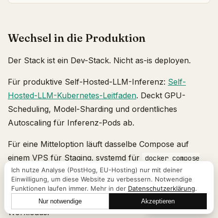
Wechsel in die Produktion
Der Stack ist ein Dev-Stack. Nicht as-is deployen.
Für produktive Self-Hosted-LLM-Inferenz:
Self-
Hosted-LLM-Kubernetes-Leitfaden
. Deckt GPU-
Scheduling, Model-Sharding und ordentliches
Autoscaling für Inferenz-Pods ab.
Für eine Mitteloption läuft dasselbe Compose auf
einem VPS für Staging. systemd für
docker compose
Ich nutze Analyse (PostHog, EU-Hosting) nur mit deiner
als Service, Traefik davor für TLS, Postgres-
up
Einwilligung, um diese Website zu verbessern. Notwendige
Backups nach Zeitplan. Gut genug für interne Tools
Funktionen laufen immer. Mehr in der
Datenschutzerklärung
.
und bezahlte Piloten. Nicht gut genug für User-facing
Nur notwendige
Akzeptieren
Lass uns reden
Workloads.