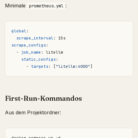
Minimale
:
prometheus.yml
global
:
scrape_interval
:
15s
scrape_configs
:
- 
job_name
:
litellm
static_configs
:
- 
targets
:
[
"litellm:4000"
]
First-Run-Kommandos
Aus dem Projektordner: