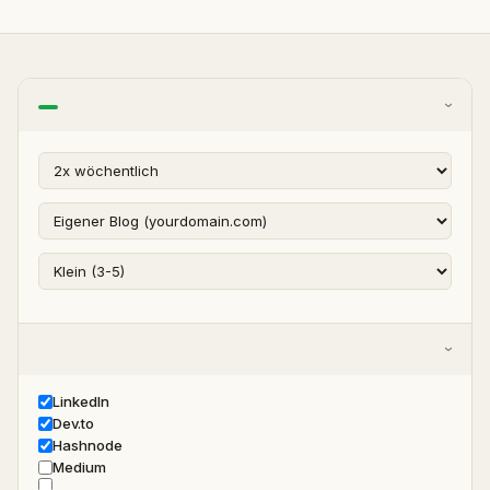
›
›
LinkedIn
Dev.to
Hashnode
Medium