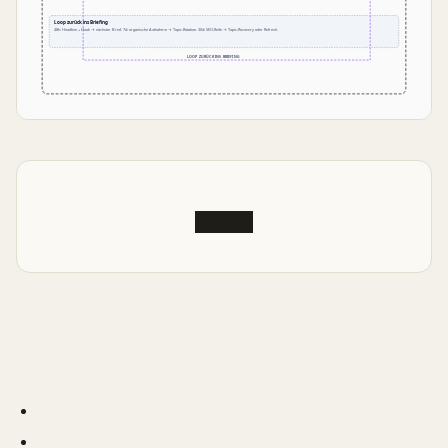
Loop zurück ins Briefing
48h: Headline + Hook → nächster Brief. 7d: organische Aufnahme → Topic-Rotation. 30d: SEO-Reife → Topic-Recovery oder Refresh.
LOOP ZURÜCK INS BRIEFING