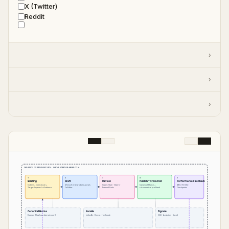
X (Twitter)
Reddit
›
›
›
CADENCE: 2X WÖCHENTLICH · ORCHESTRATOR: MAKE.COM
1
2
3
4
5
Briefing
Draft
Review
Publish + Cross-Post
Performance-Feedback
Outline + Claim-Liste +
Mensch in Markdown, AI als
Gates: Style · Claims ·
Canonical-Home +
48h / 7d / 30d
Target-Keyword + Audience
Co-Editor
Internal-Links
rel=canonical pro Kanal
Checkpoints
Canonical-Home
Kanäle
Signale
Eigener Blog (yourdomain.com)
LinkedIn · Dev.to · Hashnode
GSC · Analytics · Social