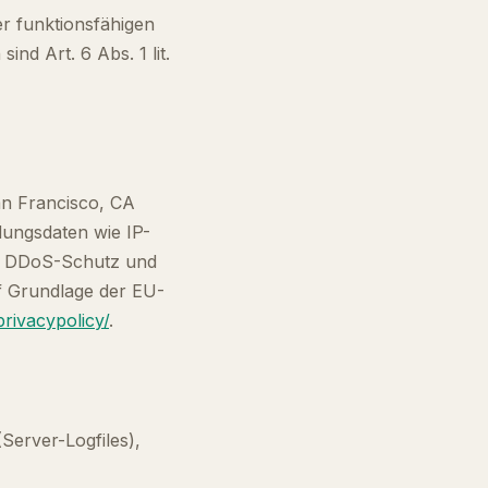
er funktionsfähigen
nd Art. 6 Abs. 1 lit.
an Francisco, CA
ndungsdaten wie IP-
ür DDoS-Schutz und
uf Grundlage der EU-
rivacypolicy/
.
Server-Logfiles),