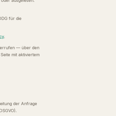
 oder ausgelesen.
DDG für die
cy
.
iderrufen — über den
Seite mit aktiviertem
eitung der Anfrage
f DSGVO).