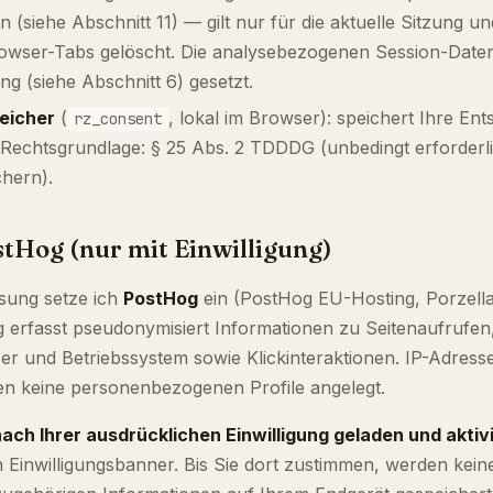
n (siehe Abschnitt 11) — gilt nur für die aktuelle Sitzung u
owser-Tabs gelöscht. Die analysebezogenen Session-Date
gung (siehe Abschnitt 6) gesetzt.
peicher
(
, lokal im Browser): speichert Ihre E
rz_consent
Rechtsgrundlage: § 25 Abs. 2 TDDDG (unbedingt erforderl
hern).
stHog (nur mit Einwilligung)
sung setze ich
PostHog
ein (PostHog EU-Hosting, Porzella
g erfasst pseudonymisiert Informationen zu Seitenaufrufen
 und Betriebssystem sowie Klickinteraktionen. IP-Adress
den keine personenbezogenen Profile angelegt.
ach Ihrer ausdrücklichen Einwilligung geladen und aktivi
n Einwilligungsbanner. Bis Sie dort zustimmen, werden kei