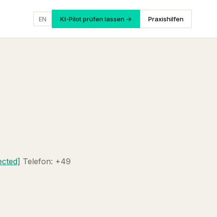
EN
KI-Pilot prüfen lassen →
Praxishilfen
ected]
Telefon: +49