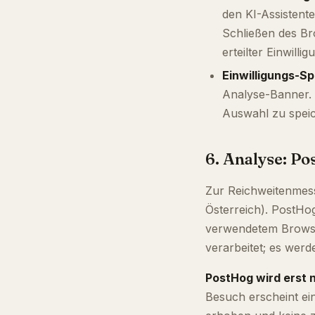
den KI-Assistente
Schließen des Br
erteilter Einwilli
Einwilligungs-S
Analyse-Banner. 
Auswahl zu speic
6. Analyse: Po
Zur Reichweitenmes
Österreich). PostHo
verwendetem Browser
verarbeitet; es wer
PostHog wird erst n
Besuch erscheint ei