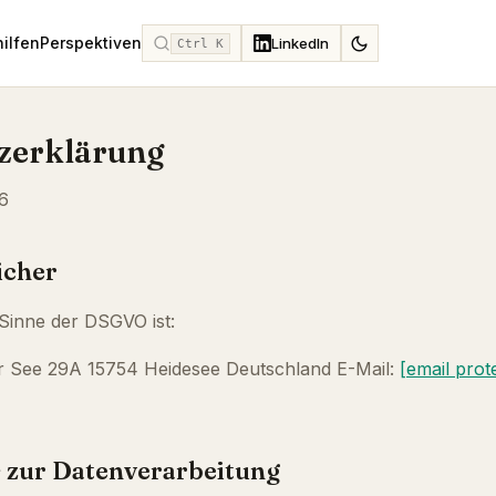
hilfen
Perspektiven
LinkedIn
Ctrl K
zerklärung
26
icher
 Sinne der DSGVO ist:
 See 29A 15754 Heidesee Deutschland E-Mail:
[email prot
s zur Datenverarbeitung