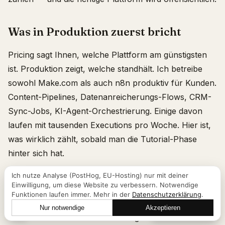
Was in Produktion zuerst bricht
Pricing sagt Ihnen, welche Plattform am günstigsten
ist. Produktion zeigt, welche standhält. Ich betreibe
sowohl Make.com als auch n8n produktiv für Kunden.
Content-Pipelines, Datenanreicherungs-Flows, CRM-
Sync-Jobs, KI-Agent-Orchestrierung. Einige davon
laufen mit tausenden Executions pro Woche. Hier ist,
was wirklich zählt, sobald man die Tutorial-Phase
hinter sich hat.
Die Kurzfassung: Make.com ist eine Managed-
Ich nutze Analyse (PostHog, EU-Hosting) nur mit deiner
Einwilligung, um diese Website zu verbessern. Notwendige
Plattform mit Pro-Operation-Pricing, robuster
Funktionen laufen immer. Mehr in der
Datenschutzerklärung
.
Webhook-Queue und visuellem Debugging. Gut für
Nur notwendige
Akzeptieren
Lass uns reden
lineare Workflows. n8n ist selbst gehostete