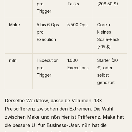
pro
Tasks
(208,50 $)
Trigger
Make
5 bis 6 Ops
5.500 Ops
Core +
pro
kleines
Execution
Scale-Pack
(~15 $)
n8n
1 Execution
1.000
Starter (20
pro
Executions
€) oder
Trigger
selbst
gehostet
Derselbe Workflow, dasselbe Volumen, 13×
Preisdifferenz zwischen den Extremen. Die Wahl
zwischen Make und n8n hier ist Präferenz. Make hat
die bessere UI für Business-User. n8n hat die