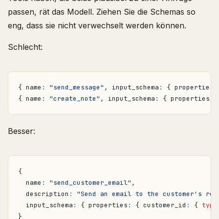
passen, rät das Modell. Ziehen Sie die Schemas so
eng, dass sie nicht verwechselt werden können.
Schlecht:
{
name
:
"send_message"
,
input_schema
:
{
properties
:
{
name
:
"create_note"
,
input_schema
:
{
properties
:
Besser:
{
name
:
"send_customer_email"
,
description
:
"Send an email to the customer's reg
input_schema
:
{
properties
:
{
customer_id
:
{
type
}