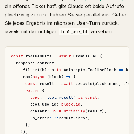
ein offenes Ticket hat”, gibt Claude oft beide Aufrufe
gleichzeitig zurück. Führen Sie sie parallel aus. Geben
Sie jedes Ergebnis im nächsten User-Turn zurück,
jeweils mit der richtigen
versehen.
tool_use_id
const
toolResults
=
await
Promise
.
all
(
response
.
content
.
filter
((
b
)
:
b
is
Anthropic
.
ToolUseBlock
=>
b
.
t
.
map
(
async
(
block
)
=>
{
const
result
=
await
execute
(
block
.
name
,
bloc
return
{
type
:
"tool_result"
as
const
,
tool_use_id
: 
block.id
,
content
: 
JSON.stringify
(
result
),
is_error
:
!!
result
.
error
,
};
}),