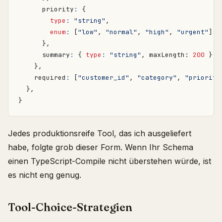
priority
:
{
type
:
"string"
,
enum
:
[
"low"
,
"normal"
,
"high"
,
"urgent"
],
},
summary
:
{
type
:
"string"
,
maxLength
: 
200
},
},
required
:
[
"customer_id"
,
"category"
,
"priority
},
}
Jedes produktionsreife Tool, das ich ausgeliefert
habe, folgte grob dieser Form. Wenn Ihr Schema
einen TypeScript-Compile nicht überstehen würde, ist
es nicht eng genug.
Tool-Choice-Strategien