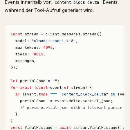
Events innerhalb von
-Events,
content_block_delta
während der Tool-Aufruf generiert wird.
const
stream
=
client
.
messages
.
stream
({
model
:
"claude-sonnet-4-6"
,
max_tokens
: 
4096
,
tools
: 
TOOLS
,
messages
,
});
let
partialJson
=
""
;
for
await
(
const
event
of
stream
)
{
if
(
event
.
type
===
"content_block_delta"
&&
event
partialJson
+=
event
.
delta
.
partial_json
;
}
}
const
finalMessage
=
await
stream
.
finalMessage
();