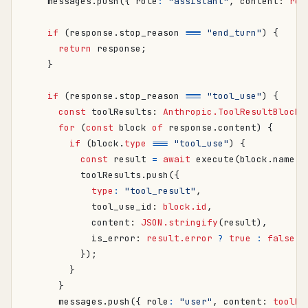
messages
.
push
({
role
:
"assistant"
,
content
: 
res
if
(
response
.
stop_reason
===
"end_turn"
)
{
return
response
;
}
if
(
response
.
stop_reason
===
"tool_use"
)
{
const
toolResults
: 
Anthropic.ToolResultBlockP
for
(
const
block
of
response
.
content
)
{
if
(
block
.
type
===
"tool_use"
)
{
const
result
=
await
execute
(
block
.
name
,
toolResults
.
push
({
type
:
"tool_result"
,
tool_use_id
: 
block.id
,
content
: 
JSON.stringify
(
result
),
is_error
: 
result.error
?
true
:
false
,
});
}
}
messages
.
push
({
role
:
"user"
,
content
: 
toolRe