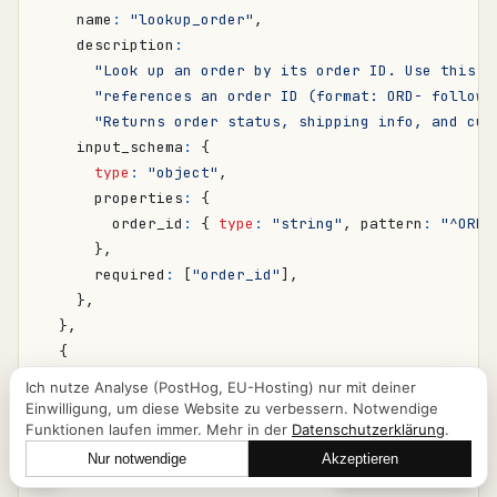
name
:
"lookup_order"
,
description
:
"Look up an order by its order ID. Use this w
"references an order ID (format: ORD- followe
"Returns order status, shipping info, and cus
input_schema
:
{
type
:
"object"
,
properties
:
{
order_id
:
{
type
:
"string"
,
pattern
:
"^ORD-
},
required
:
[
"order_id"
],
},
},
{
name
:
"create_ticket"
,
Ich nutze Analyse (PostHog, EU-Hosting) nur mit deiner
description
:
Einwilligung, um diese Website zu verbessern. Notwendige
"Create a customer support ticket. Call this 
Funktionen laufen immer. Mehr in der
Datenschutzerklärung
.
"identified the customer and understood the i
Nur notwendige
Akzeptieren
Lass uns reden
"for general questions that can be answered d