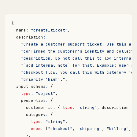
{
name
:
"create_ticket"
,
description
:
"Create a customer support ticket. Use this aft
"confirmed the customer's identity and collecte
"description. Do not call this to log internal 
"`add_internal_note` for that. Example: user re
"checkout flow, you call this with category='ch
"priority='high'."
,
input_schema
:
{
type
:
"object"
,
properties
:
{
customer_id
:
{
type
:
"string"
,
description
:
"
category
:
{
type
:
"string"
,
enum
:
[
"checkout"
,
"shipping"
,
"billing"
,
"
},