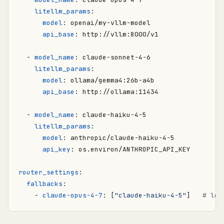
litellm_params
:
model
:
openai/my-vllm-model
api_base
:
http://vllm:8000/v1
- 
model_name
:
claude-sonnet-4-6
litellm_params
:
model
:
ollama/gemma4:26b-a4b
api_base
:
http://ollama:11434
- 
model_name
:
claude-haiku-4-5
litellm_params
:
model
:
anthropic/claude-haiku-4-5
api_key
:
os.environ/ANTHROPIC_API_KEY
router_settings
:
fallbacks
:
- 
claude-opus-4-7
:
[
"claude-haiku-4-5"
]
# loc