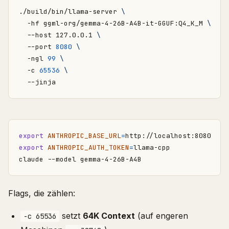
./build/bin/llama-server 
  -hf ggml-org/gemma-4-26B-A4B-it-GGUF:Q4_K_M 
  --host 127.0.0.1 
  --port 
8080
  -ngl 
99
  -c 
65536
export
ANTHROPIC_BASE_URL
=
export
ANTHROPIC_AUTH_TOKEN
=
Flags, die zählen:
setzt
64K Context
(auf engeren
-c 65536