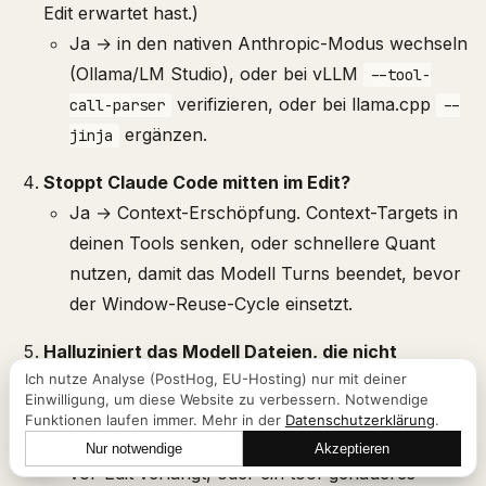
Edit erwartet hast.)
Ja → in den nativen Anthropic-Modus wechseln
(Ollama/LM Studio), oder bei vLLM
--tool-
verifizieren, oder bei llama.cpp
call-parser
--
ergänzen.
jinja
Stoppt Claude Code mitten im Edit?
Ja → Context-Erschöpfung. Context-Targets in
deinen Tools senken, oder schnellere Quant
nutzen, damit das Modell Turns beendet, bevor
der Window-Reuse-Cycle einsetzt.
Halluziniert das Modell Dateien, die nicht
Ich nutze Analyse (PostHog, EU-Hosting) nur mit deiner
existieren?
Einwilligung, um diese Website zu verbessern. Notwendige
Ja → das Modell ruft
nicht vor
.
Read
Edit
Funktionen laufen immer. Mehr in der
Datenschutzerklärung
.
Eine CLAUDE.md-Regel ergänzen, die Read-
Nur notwendige
Akzeptieren
Lass uns reden
vor-Edit verlangt, oder ein tool-genaueres