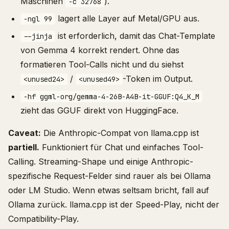
Maschinen
).
-c 32768
lagert alle Layer auf Metal/GPU aus.
-ngl 99
ist erforderlich, damit das Chat-Template
--jinja
von Gemma 4 korrekt rendert. Ohne das
formatieren Tool-Calls nicht und du siehst
/
-Token im Output.
<unused24>
<unused49>
-hf ggml-org/gemma-4-26B-A4B-it-GGUF:Q4_K_M
zieht das GGUF direkt von HuggingFace.
Caveat:
Die Anthropic-Compat von llama.cpp ist
partiell.
Funktioniert für Chat und einfaches Tool-
Calling. Streaming-Shape und einige Anthropic-
spezifische Request-Felder sind rauer als bei Ollama
oder LM Studio. Wenn etwas seltsam bricht, fall auf
Ollama zurück. llama.cpp ist der Speed-Play, nicht der
Compatibility-Play.