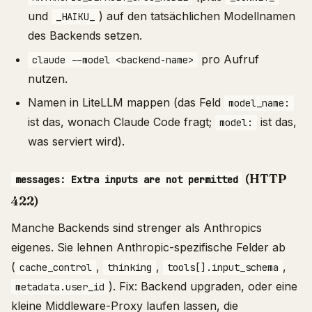
und
) auf den tatsächlichen Modellnamen
_HAIKU_
des Backends setzen.
pro Aufruf
claude --model <backend-name>
nutzen.
Namen in LiteLLM mappen (das Feld
model_name:
ist das, wonach Claude Code fragt;
ist das,
model:
was serviert wird).
(HTTP
messages: Extra inputs are not permitted
422)
Manche Backends sind strenger als Anthropics
eigenes. Sie lehnen Anthropic-spezifische Felder ab
(
,
,
,
cache_control
thinking
tools[].input_schema
). Fix: Backend upgraden, oder eine
metadata.user_id
kleine Middleware-Proxy laufen lassen, die