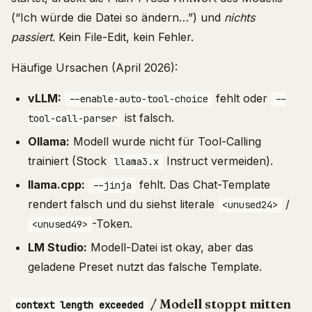
(“Ich würde die Datei so ändern…”) und
nichts
passiert
. Kein File-Edit, kein Fehler.
Häufige Ursachen (April 2026):
vLLM:
fehlt oder
--enable-auto-tool-choice
--
ist falsch.
tool-call-parser
Ollama:
Modell wurde nicht für Tool-Calling
trainiert (Stock
Instruct vermeiden).
llama3.x
llama.cpp:
fehlt. Das Chat-Template
--jinja
rendert falsch und du siehst literale
/
<unused24>
-Token.
<unused49>
LM Studio:
Modell-Datei ist okay, aber das
geladene Preset nutzt das falsche Template.
/ Modell stoppt mitten
context length exceeded