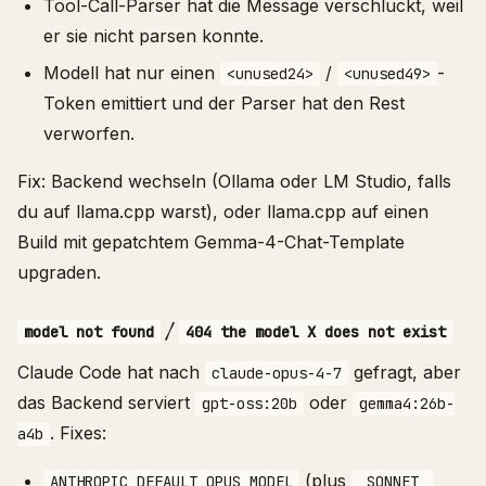
Tool-Call-Parser hat die Message verschluckt, weil
er sie nicht parsen konnte.
Modell hat nur einen
/
-
<unused24>
<unused49>
Token emittiert und der Parser hat den Rest
verworfen.
Fix: Backend wechseln (Ollama oder LM Studio, falls
du auf llama.cpp warst), oder llama.cpp auf einen
Build mit gepatchtem Gemma-4-Chat-Template
upgraden.
/
model not found
404 the model X does not exist
Claude Code hat nach
gefragt, aber
claude-opus-4-7
das Backend serviert
oder
gpt-oss:20b
gemma4:26b-
. Fixes:
a4b
(plus
ANTHROPIC_DEFAULT_OPUS_MODEL
_SONNET_