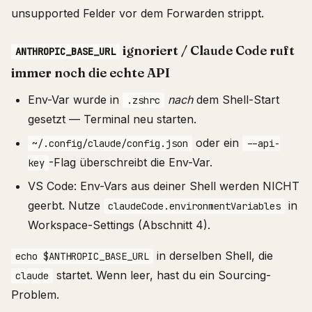
unsupported Felder vor dem Forwarden strippt.
ignoriert / Claude Code ruft
ANTHROPIC_BASE_URL
immer noch die echte API
Env-Var wurde in
nach
dem Shell-Start
.zshrc
gesetzt — Terminal neu starten.
oder ein
~/.config/claude/config.json
--api-
-Flag überschreibt die Env-Var.
key
VS Code: Env-Vars aus deiner Shell werden NICHT
geerbt. Nutze
in
claudeCode.environmentVariables
Workspace-Settings (Abschnitt 4).
in derselben Shell, die
echo $ANTHROPIC_BASE_URL
startet. Wenn leer, hast du ein Sourcing-
claude
Problem.