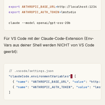
export
ANTHROPIC_BASE_URL
=
export
ANTHROPIC_AUTH_TOKEN
=
Für VS Code mit der Claude-Code-Extension (Env-
Vars aus deiner Shell werden NICHT von VS Code
geerbt):
"claudeCode.environmentVariables"
:
[
{
"name"
:
"ANTHROPIC_BASE_URL"
,
"value"
:
"http://
{
"name"
:
"ANTHROPIC_AUTH_TOKEN"
,
"value"
:
"lmstu
]