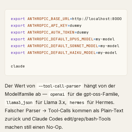
export
ANTHROPIC_BASE_URL
=
export
ANTHROPIC_API_KEY
=
export
ANTHROPIC_AUTH_TOKEN
=
export
ANTHROPIC_DEFAULT_OPUS_MODEL
=
export
ANTHROPIC_DEFAULT_SONNET_MODEL
=
export
ANTHROPIC_DEFAULT_HAIKU_MODEL
=
Der Wert von
hängt von der
--tool-call-parser
Modellfamilie ab —
für die gpt-oss-Familie,
openai
für Llama 3.x,
für Hermes.
llama3_json
hermes
Falscher Parser → Tool-Calls kommen als Plain-Text
zurück und Claude Codes edit/grep/bash-Tools
machen still einen No-Op.