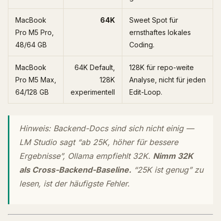
MacBook
64K
Sweet Spot für
Pro M5 Pro,
ernsthaftes lokales
48/64 GB
Coding.
MacBook
64K Default,
128K für repo-weite
Pro M5 Max,
128K
Analyse, nicht für jeden
64/128 GB
experimentell
Edit-Loop.
Hinweis: Backend-Docs sind sich nicht einig —
LM Studio sagt “ab 25K, höher für bessere
Ergebnisse”, Ollama empfiehlt 32K.
Nimm 32K
als Cross-Backend-Baseline.
“25K ist genug” zu
lesen, ist der häufigste Fehler.