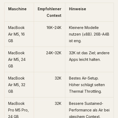
Maschine
Empfohlener
Hinweise
Context
MacBook
16K–24K
Kleinere Modelle
Air M5, 16
nutzen (≤8B). 26B-A4B
GB
ist eng.
MacBook
24K–32K
32K ist das Ziel; andere
Air M5, 24
Apps leicht halten.
GB
MacBook
32K
Bestes Air-Setup.
Air M5, 32
Höher schlägt selten
GB
Thermal Throttling.
MacBook
32K
Bessere Sustained-
Pro M5 Pro,
Performance als Air bei
24 GB
gleichem Context.