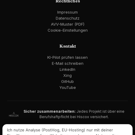
Rechtliches
Impressum
Datenschutz
AVV-Muster (PDF)
Cookie-Einstellungen
Kontakt
KI-Pilot prüfen lassen
E-Mail schreiben
LinkedIn
Xing
GitHub
YouTube
Sicher zusammenarbeiten:
Jedes Projekt ist über eine
Berufshaftpflicht bei Hiscox versichert.
DSGVO-konform · EU AI Act berücksichtigt · EU-Hosting möglich
Ich nutze Analyse (PostHog, EU-Hosting) nur mit deiner