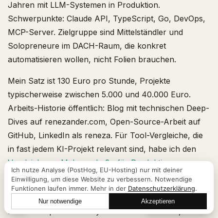
Jahren mit LLM-Systemen in Produktion.
Schwerpunkte: Claude API, TypeScript, Go, DevOps,
MCP-Server. Zielgruppe sind Mittelständler und
Solopreneure im DACH-Raum, die konkret
automatisieren wollen, nicht Folien brauchen.
Mein Satz ist 130 Euro pro Stunde, Projekte
typischerweise zwischen 5.000 und 40.000 Euro.
Arbeits-Historie öffentlich: Blog mit technischen Deep-
Dives auf renezander.com, Open-Source-Arbeit auf
GitHub, LinkedIn als reneza. Für Tool-Vergleiche, die
in fast jedem KI-Projekt relevant sind, habe ich den
Vergleich von Make und n8n für Produktions-
Ich nutze Analyse (PostHog, EU-Hosting) nur mit deiner
Workloads
dokumentiert.
Einwilligung, um diese Website zu verbessern. Notwendige
Funktionen laufen immer. Mehr in der
Datenschutzerklärung
.
Ich bin kein Strategie-Haus. Wer eine dreissigseitige
Nur notwendige
Akzeptieren
Lass uns reden
KI-Roadmap mit Maturity-Assessment braucht,