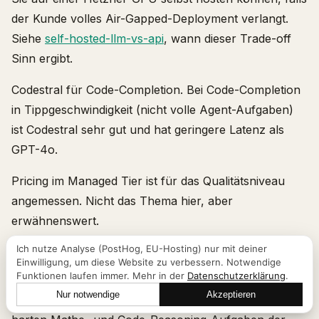
der Kunde volles Air-Gapped-Deployment verlangt.
Siehe
self-hosted-llm-vs-api
, wann dieser Trade-off
Sinn ergibt.
Codestral für Code-Completion. Bei Code-Completion
in Tippgeschwindigkeit (nicht volle Agent-Aufgaben)
ist Codestral sehr gut und hat geringere Latenz als
GPT-4o.
Pricing im Managed Tier ist für das Qualitätsniveau
angemessen. Nicht das Thema hier, aber
erwähnenswert.
Ich nutze Analyse (PostHog, EU-Hosting) nur mit deiner
Einwilligung, um diese Website zu verbessern. Notwendige
Wo DeepSeek gewinnt
Funktionen laufen immer. Mehr in der
Datenschutzerklärung
.
Nur notwendige
Akzeptieren
Lass uns reden
Reasoning-Qualität pro Dollar. R1 nähert sich bei