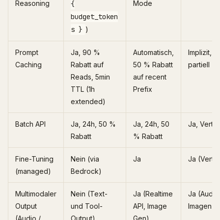
Reasoning
Mode
{
budget_token
s }
)
Prompt
Ja, 90 %
Automatisch,
Implizit,
Caching
Rabatt auf
50 % Rabatt
partiell
Reads, 5min
auf recent
TTL (1h
Prefix
extended)
Batch API
Ja, 24h, 50 %
Ja, 24h, 50
Ja, Verte
Rabatt
% Rabatt
Fine-Tuning
Nein (via
Ja
Ja (Verte
(managed)
Bedrock)
Multimodaler
Nein (Text-
Ja (Realtime
Ja (Audio
Output
und Tool-
API, Image
Imagen)
(Audio /
Output)
Gen)