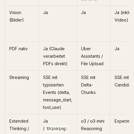
Vision
Ja
Ja
Ja (inklus
(Bilder)
Video)
PDF nativ
Ja (Claude
Über
Ja
verarbeitet
Assistants /
PDFs direkt)
File Upload
Streaming
SSE mit
SSE mit
SSE mit
typisierten
Delta-
Candidat
Events (delta,
Chunks
message_start,
tool_use)
Extended
Ja
o3 / o3-mini
Experimen
Thinking /
(
thinking:
Reasoning