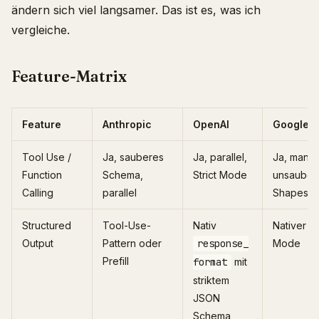
ändern sich viel langsamer. Das ist es, was ich
vergleiche.
Feature-Matrix
Feature
Anthropic
OpenAI
Google
Tool Use /
Ja, sauberes
Ja, parallel,
Ja, manc
Function
Schema,
Strict Mode
unsauber
Calling
parallel
Shapes
Structured
Tool-Use-
Nativ
Nativer 
Output
Pattern oder
response_
Mode
Prefill
format
mit
striktem
JSON
Schema