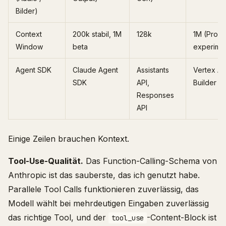
Bilder)
Context
200k stabil, 1M
128k
1M (Pro),
Window
beta
experimen
Agent SDK
Claude Agent
Assistants
Vertex A
SDK
API,
Builder
Responses
API
Einige Zeilen brauchen Kontext.
Tool-Use-Qualität.
Das Function-Calling-Schema von
Anthropic ist das sauberste, das ich genutzt habe.
Parallele Tool Calls funktionieren zuverlässig, das
Modell wählt bei mehrdeutigen Eingaben zuverlässig
das richtige Tool, und der
-Content-Block ist
tool_use