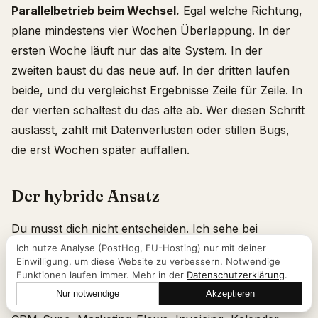
Parallelbetrieb beim Wechsel.
Egal welche Richtung,
plane mindestens vier Wochen Überlappung. In der
ersten Woche läuft nur das alte System. In der
zweiten baust du das neue auf. In der dritten laufen
beide, und du vergleichst Ergebnisse Zeile für Zeile. In
der vierten schaltest du das alte ab. Wer diesen Schritt
auslässt, zahlt mit Datenverlusten oder stillen Bugs,
die erst Wochen später auffallen.
Der hybride Ansatz
Du musst dich nicht entscheiden. Ich sehe bei
größeren Kunden oft beides parallel, und das
Ich nutze Analyse (PostHog, EU-Hosting) nur mit deiner
Einwilligung, um diese Website zu verbessern. Notwendige
funktioniert überraschend gut.
Funktionen laufen immer. Mehr in der
Datenschutzerklärung
.
Nur notwendige
Akzeptieren
Lass uns reden
Make.com
für klassische Business-Automatisierung: