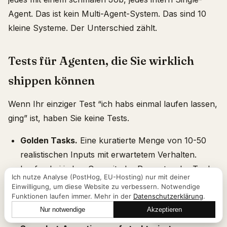
Agent. Das ist kein Multi-Agent-System. Das sind 10
kleine Systeme. Der Unterschied zählt.
Tests für Agenten, die Sie wirklich
shippen können
Wenn Ihr einziger Test “ich habs einmal laufen lassen,
ging” ist, haben Sie keine Tests.
Golden Tasks.
Eine kuratierte Menge von 10-50
realistischen Inputs mit erwartetem Verhalten.
Laufen bei jedem Commit, der Prompt- oder Tool-
Ich nutze Analyse (PostHog, EU-Hosting) nur mit deiner
Code berührt. Das sind keine Unit-Tests des
Einwilligung, um diese Website zu verbessern. Notwendige
Funktionen laufen immer. Mehr in der
Datenschutzerklärung
.
Modells; das sind Unit-Tests der Entscheidungen
Nur notwendige
Akzeptieren
Ihres Agenten.
Lass uns reden