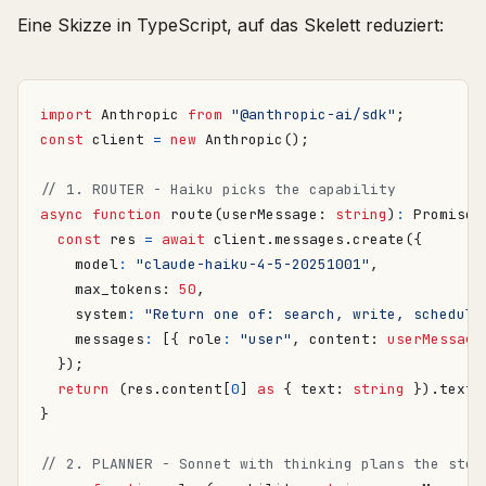
Eine Skizze in TypeScript, auf das Skelett reduziert:
import
Anthropic
from
"@anthropic-ai/sdk"
;
const
client
=
new
Anthropic
();
async
function
route
(
userMessage
: 
string
)
:
Promise
<
const
res
=
await
client
.
messages
.
create
({
model
:
"claude-haiku-4-5-20251001"
,
max_tokens
: 
50
,
system
:
"Return one of: search, write, schedule
messages
:
[{
role
:
"user"
,
content
: 
userMessage
});
return
(
res
.
content
[
0
]
as
{
text
: 
string
}).
text
.
}