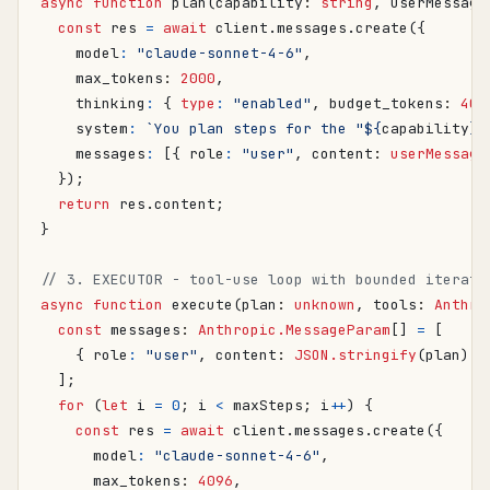
async
function
plan
(
capability
: 
string
,
userMessage
const
res
=
await
client
.
messages
.
create
({
model
:
"claude-sonnet-4-6"
,
max_tokens
: 
2000
,
thinking
:
{
type
:
"enabled"
,
budget_tokens
: 
400
system
:
`You plan steps for the "
${
capability
}
"
messages
:
[{
role
:
"user"
,
content
: 
userMessage
});
return
res
.
content
;
}
async
function
execute
(
plan
: 
unknown
,
tools
: 
Anthro
const
messages
: 
Anthropic.MessageParam
[]
=
[
{
role
:
"user"
,
content
: 
JSON.stringify
(
plan
)
}
];
for
(
let
i
=
0
;
i
<
maxSteps
;
i
++
)
{
const
res
=
await
client
.
messages
.
create
({
model
:
"claude-sonnet-4-6"
,
max_tokens
: 
4096
,