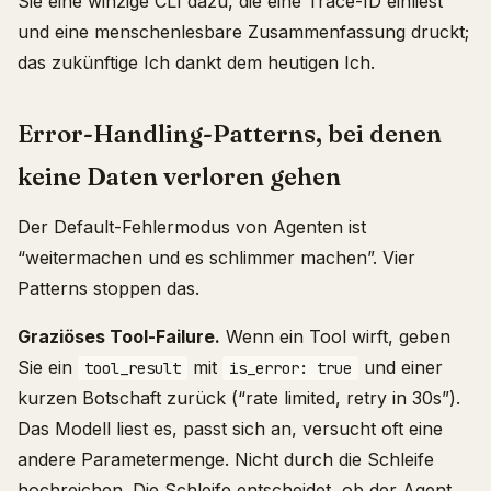
Sie eine winzige CLI dazu, die eine Trace-ID einliest
und eine menschenlesbare Zusammenfassung druckt;
das zukünftige Ich dankt dem heutigen Ich.
Error-Handling-Patterns, bei denen
keine Daten verloren gehen
Der Default-Fehlermodus von Agenten ist
“weitermachen und es schlimmer machen”. Vier
Patterns stoppen das.
Graziöses Tool-Failure.
Wenn ein Tool wirft, geben
Sie ein
mit
und einer
tool_result
is_error: true
kurzen Botschaft zurück (“rate limited, retry in 30s”).
Das Modell liest es, passt sich an, versucht oft eine
andere Parametermenge. Nicht durch die Schleife
hochreichen. Die Schleife entscheidet, ob der Agent