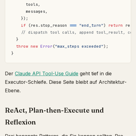
tools
,
messages
,
});
if
(
res
.
stop_reason
===
"end_turn"
)
return
res
;
}
throw
new
Error
(
"max_steps exceeded"
);
}
Der
Claude API Tool-Use Guide
geht tief in die
Executor-Schleife. Diese Seite bleibt auf Architektur-
Ebene.
ReAct, Plan-then-Execute und
Reflexion