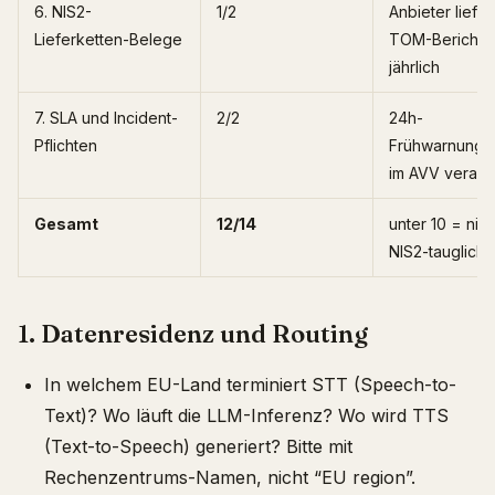
6. NIS2-
1/2
Anbieter liefer
Lieferketten-Belege
TOM-Bericht
jährlich
7. SLA und Incident-
2/2
24h-
Pflichten
Frühwarnungs
im AVV verank
Gesamt
12/14
unter 10 = nich
NIS2-tauglich
1. Datenresidenz und Routing
In welchem EU-Land terminiert STT (Speech-to-
Text)? Wo läuft die LLM-Inferenz? Wo wird TTS
(Text-to-Speech) generiert? Bitte mit
Rechenzentrums-Namen, nicht “EU region”.