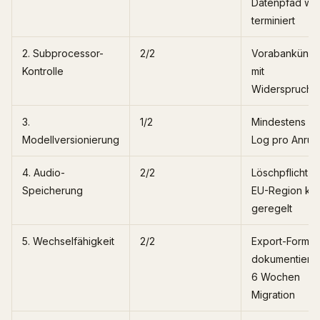
Datenpfad wo
terminiert
2. Subprocessor-
2/2
Vorabankündi
Kontrolle
mit
Widerspruchs
3.
1/2
Mindestens Au
Modellversionierung
Log pro Anruf
4. Audio-
2/2
Löschpflicht u
Speicherung
EU-Region kla
geregelt
5. Wechselfähigkeit
2/2
Export-Format
dokumentiert,
6 Wochen
Migration