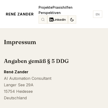
Projekte
Praxishilfen
Perspektiven
RENÉ ZANDER
EN
LinkedIn
Impressum
Angaben gemäß § 5 DDG
René Zander
AI Automation Consultant
Langer See 29A
15754 Heidesee
Deutschland