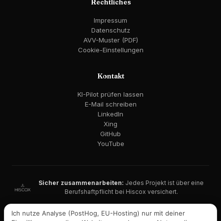
Rechtliches
Impressum
Datenschutz
AVV-Muster (PDF)
Cookie-Einstellungen
Kontakt
KI-Pilot prüfen lassen
E-Mail schreiben
LinkedIn
Xing
GitHub
YouTube
Sicher zusammenarbeiten:
Jedes Projekt ist über eine
Berufshaftpflicht bei Hiscox versichert.
DSGVO-konform · EU AI Act berücksichtigt · EU-Hosting möglich
Ich nutze Analyse (PostHog, EU-Hosting) nur mit deiner