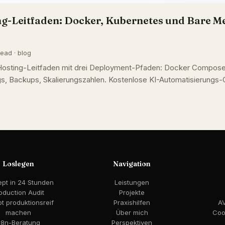
g-Leitfaden: Docker, Kubernetes und Bare Me
ead · blog
-Hosting-Leitfaden mit drei Deployment-Pfaden: Docker Compose
s, Backups, Skalierungszahlen. Kostenlose KI-Automatisierungs-
Loslegen
Navigation
pt in 24 Stunden
Leistungen
oduction Audit
Projekte
lot produktionsreif
Praxishilfen
A
machen
Über mich
Coo
8n-Beratung
Perspektiven