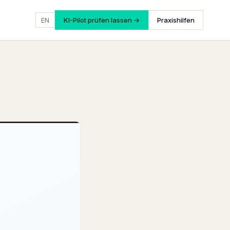
EN
KI-Pilot prüfen lassen →
Praxishilfen