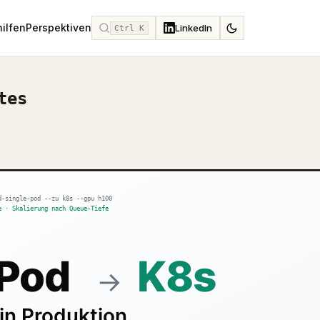
hilfen
Perspektiven
LinkedIn
Ctrl K
tes