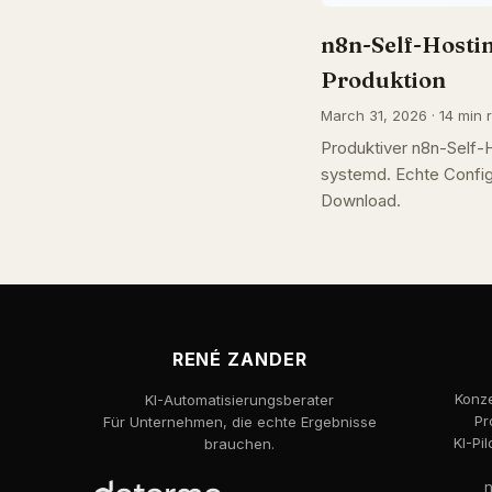
n8n-Self-Hostin
Produktion
March 31, 2026 · 14 min r
Produktiver n8n-Self
systemd. Echte Config
Download.
RENÉ ZANDER
Konze
KI-Automatisierungsberater
Pr
Für Unternehmen, die echte Ergebnisse
KI-Pi
brauchen.
n