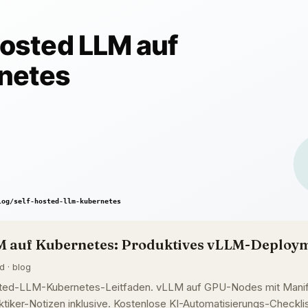
M auf Kubernetes: Produktives vLLM-Deploy
d · blog
osted-LLM-Kubernetes-Leitfaden. vLLM auf GPU-Nodes mit Manif
ktiker-Notizen inklusive. Kostenlose KI-Automatisierungs-Checkl