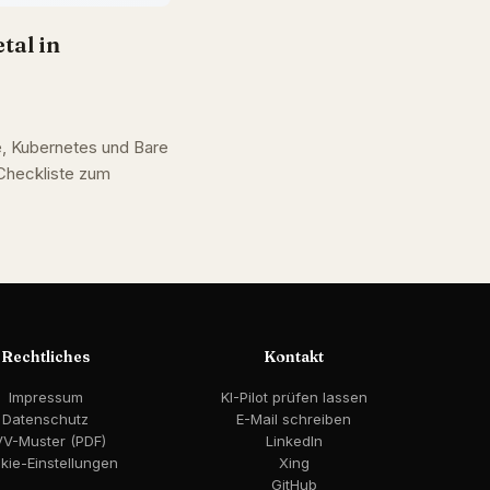
tal in
, Kubernetes und Bare
Checkliste zum
Rechtliches
Kontakt
Impressum
KI-Pilot prüfen lassen
Datenschutz
E-Mail schreiben
VV-Muster (PDF)
LinkedIn
kie-Einstellungen
Xing
GitHub