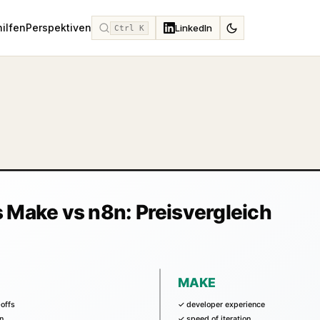
hilfen
Perspektiven
LinkedIn
Ctrl K