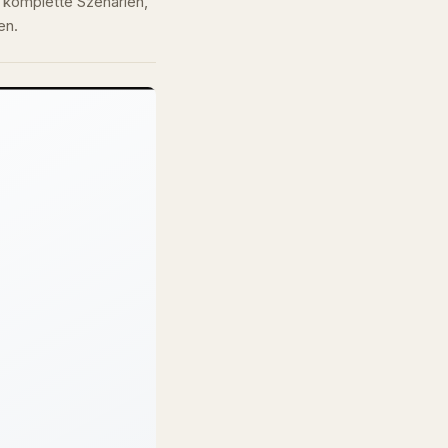
 komplette Szenarien,
en.