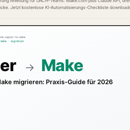
rung Anleitung für DACH-Teams: Make.com plus Claude API, drei
ricke. Jetzt kostenlose KI-Automatisierungs-Checkliste download